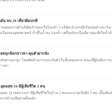
ีวิตประชาชน-กระจายรายได้
มัน พบ 20 เที่ยวผิดปกติ
นสอบปากคำบริษัทเจ้าของเรือไปแล้ว 5 บริษัท อ้างกรณีเรือลอยลำประวิงเ
รื่องของอุทกศาสตร์ น้ำขึ้นน้ำลง ร่องน้ำ เครื่องจักรเรือเสีย ขณะที่เรือน้ำ
สธทุกข้อกล่าวหา-คุมตัวฝากขัง
ากขังศาลอาญา โดยคัดค้านการประกันตัวในชั้นสอบสวน ขณะที่ผู้บังคับกา
่าวหา
ดมสุข 34 มีผู้เสียชีวิต 2 คน
สุข 34 เขตบางนา มีผู้เสียชีวิตในบ้าน 2 คนและบาดเจ็บอีก 2 คน เบื้องต้นยั
จากบ้านเสียหายทั้งหลัง