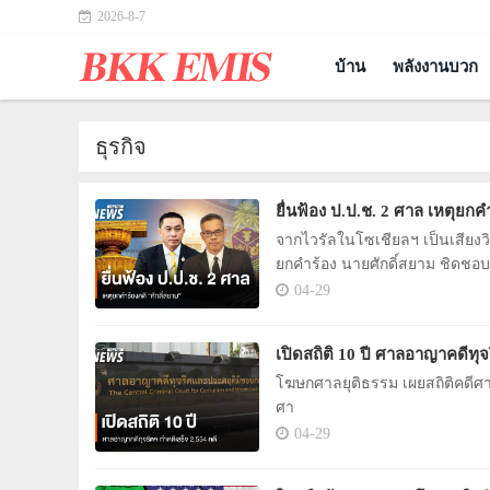
2026-8-7
บ้าน
พลังงานบวก
ธุรกิจ
ยื่นฟ้อง ป.ป.ช. 2 ศาล เหตุยกค
จากไวรัลในโซเชียลฯ เป็นเสียงวิพ
ยกคำร้อง นายศักดิ์สยาม ชิดชอบ "
ขอให้พิจารณา การใช้ดุลยพินิจว
04-29
เปิดสถิติ 10 ปี ศาลอาญาคดีทุจ
โฆษกศาลยุติธรรม เผยสถิติคดีศา
ศา
04-29