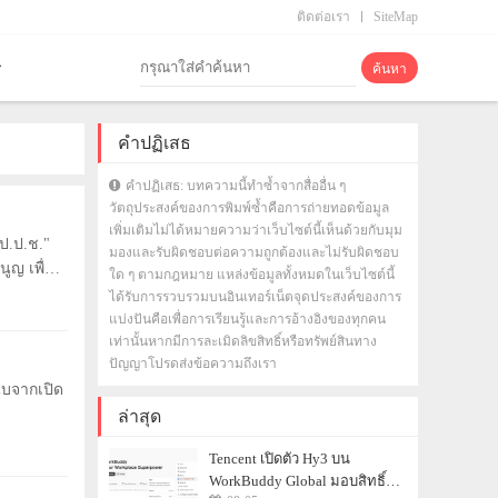
ติดต่อเรา
SiteMap
คำปฏิเสธ
คำปฏิเสธ: บทความนี้ทำซ้ำจากสื่ออื่น ๆ
วัตถุประสงค์ของการพิมพ์ซ้ำคือการถ่ายทอดข้อมูล
เพิ่มเติมไม่ได้หมายความว่าเว็บไซต์นี้เห็นด้วยกับมุม
"ป.ป.ช."
มองและรับผิดชอบต่อความถูกต้องและไม่รับผิดชอบ
ูญ เพื่อ
ใด ๆ ตามกฎหมาย แหล่งข้อมูลทั้งหมดในเว็บไซต์นี้
ได้รับการรวบรวมบนอินเทอร์เน็ตจุดประสงค์ของการ
แบ่งปันคือเพื่อการเรียนรู้และการอ้างอิงของทุกคน
เท่านั้นหากมีการละเมิดลิขสิทธิ์หรือทรัพย์สินทาง
ปัญญาโปรดส่งข้อความถึงเรา
ับจากเปิด
ล่าสุด
Tencent เปิดตัว Hy3 บน
WorkBuddy Global มอบสิทธิ์