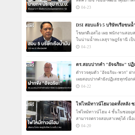
ลดความซ้ำซ้อน-พัฒนาคุณภาพช
04-23
DSI สอบแล้ว 5 บริษัทเรือขนน้ำ
โฆษกดีเอสไอ เผย พนักงานสอบสว
ในน่านน้ำทะเลสุราษฎร์ธานี เป็นเ
เที่ยว ผิดปกติ 20 เที่ยว
04-23
ตร.สอบปากคำ "อัจฉริยะ" ปฏิเ
ตำรวจคุมตัว "อัจฉริยะ-พวก" ฝ
เผยสอบปากคำยังปฏิเสธทุกข้อกล
04-22
ไฟไหม้ทาวน์โฮมวอดทั้งหลัง ซ.อุ
ไฟไหม้ทาวน์โฮม 4 ชั้นในซอยอุดม
สามารถตรวจสอบสาเหตุได้ เนื่อง
04-20