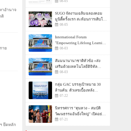
08-05
เข้าใช้งาน AI Agentic
Workspace ฟรีตลอดเดือน
งมหาอำนาจ
สิงหาคม
SUGO จัดงานเฉลิมฉลองคอม
าติ
มูนิตี้ครั้งแรก สะท้อนการเติบโต
08-05
อย่างต่อเนื่องในประเทศไทย
International Forum
"Empowering Lifelong Learning
งกาย
08-03
Through Digital Intelligence –
Building a New Ecosystem for
Human Lifelong Learning"
สัมมนานานาชาติหัวข้อ «ส่ง
Convenes
เสริมด้วยเทคโนโลยีดิจิทัล
08-03
อัจฉริยะ เรียนรู้ตลอดชีวิต –
สร้างระบบนิเวศใหม่แห่งการ
เรียนรู้ตลอดชีวิตของมนุษย์» จัด
กลุ่ม GAC บรรลุเป้าหมาย 30
ขึ้น
ล้านคัน: ตัวเลขเบื้องหลัง
07-22
"ความเร็วของ GAC"
นิทรรศการ “ตุนหวง – สมบัติ
วัฒนธรรมอันยิ่งใหญ่” เปิดอย่าง
07-21
เป็นทางการ ณ พิพิธภัณฑ์หู
 ยึดหลัก
หนาน