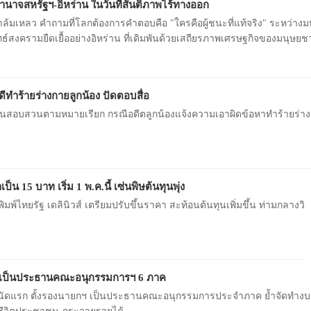
อำนาจสหรัฐฯ-อิหร่าน ในวันที่สันติภาพไร้ทางออก
จาล้มเหลว คำถามที่โลกต้องการคำตอบคือ "ใครคือผู้ชนะที่แท้จริง" ระหว่า
ทธ์สงครามยืดเยื้ออย่างอิหร่าน ที่เดิมพันด้วยเสถียรภาพเศรษฐกิจของมนุษยช
ีทำร้ายร่างกายลูกน้อง ปัดตอบสื่อ
งานสอบสวนตามหมายเรียก กรณีอดีตลูกน้องแจ้งความเอาผิดข้อหาทำร้ายร่า
็น 15 บาท เริ่ม 1 พ.ค.นี้ เซ่นพิษต้นทุนพุ่ง
พ.ค.นี้ หนังสือพิมพ์ไทยรัฐ เดลินิวส์ เตรียมปรับขึ้นราคา สะท้อนต้นทุนเพิ่มขึ้น ท่ามกลางวิ
กฯ เป็นประธานคณะอนุกรรมการฯ 6 ภาค
บ.นัดแรก ตั้งรองนายกฯ เป็นประธานคณะอนุกรรมการประจำภาค ย้ำจัดทำงบฯ