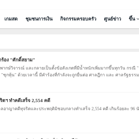
เกมสด
ชุมชนการเงิน
กิจกรรมครอบครัว
ศูนย์ข่าว
ขึ้น
ำร้อง "ศักดิ์สยาม"
ากษ์วิจารณ์ และกลายเป็นตั้งข้อสังเกตที่มีน้ำหนักเพิ่มมากขึ้นทุกวัน กรณี 
ซุกหุ้น" ด้วยเวลานี้ มีคำร้องที่กำลังจะถูกยื่นต่อ ศาลฎีกา และ ศาลรัฐธรรมน
ิน
ริตฯ ทำคดีเสร็จ 2,554 คดี
ลอาญาคดีทุจริตและประพฤติมิชอบกลางทำเสร็จ 2,554 คดี เกินร้อยละ 96 น