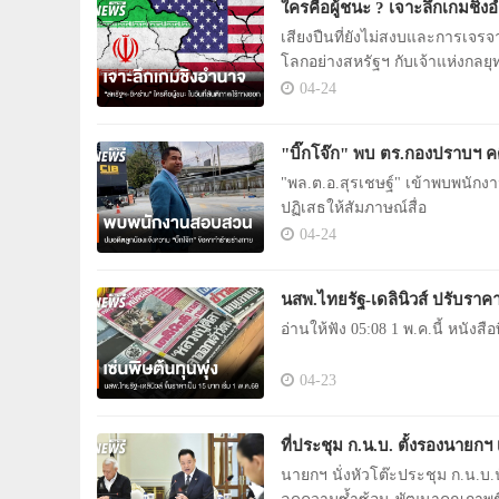
ใครคือผู้ชนะ ? เจาะลึกเกมชิง
เสียงปืนที่ยังไม่สงบและการเจร
โลกอย่างสหรัฐฯ กับเจ้าแห่งกลยุ
04-24
"บิ๊กโจ๊ก" พบ ตร.กองปราบฯ คด
"พล.ต.อ.สุรเชษฐ์" เข้าพบพนัก
ปฏิเสธให้สัมภาษณ์สื่อ
04-24
นสพ.ไทยรัฐ-เดลินิวส์ ปรับราคาเป
อ่านให้ฟัง 05:08 1 
04-23
ที่ประชุม ก.น.บ. ตั้งรองนาย
นายกฯ นั่งหัวโต๊ะประชุม ก.น.