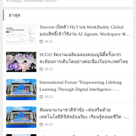
ทางปัญญาโปรดส่งข้อความถึงเรา
ล่าสุด
Tencent เปิดตัว Hy3 บน WorkBuddy Global
มอบสิทธิ์เข้าใช้งาน AI Agentic Workspace ฟรี
ตลอดเดือนสิงหาคม
08-05
SUGO จัดงานเฉลิมฉลองคอมมูนิตี้ครั้งแรก
สะท้อนการเติบโตอย่างต่อเนื่องในประเทศไทย
08-05
International Forum "Empowering Lifelong
Learning Through Digital Intelligence –
Building a New Ecosystem for Human Lifelong
08-03
Learning" Convenes
สัมมนานานาชาติหัวข้อ «ส่งเสริมด้วย
เทคโนโลยีดิจิทัลอัจฉริยะ เรียนรู้ตลอดชีวิต –
สร้างระบบนิเวศใหม่แห่งการเรียนรู้ตลอดชีวิต
08-03
ของมนุษย์» จัดขึ้น