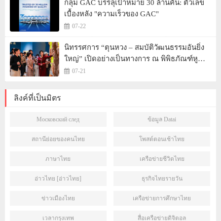
กลุ่ม GAC บรรลุเป้าหมาย 30 ล้านคัน: ตัวเลข
เบื้องหลัง "ความเร็วของ GAC"
07-22
นิทรรศการ “ตุนหวง – สมบัติวัฒนธรรมอันยิ่ง
ใหญ่” เปิดอย่างเป็นทางการ ณ พิพิธภัณฑ์หู
หนาน
07-21
ลิงค์ที่เป็นมิตร
Московский след
ข้อมูล Datai
สถานีย่อยของคนไทย
โพสต์ตอนเช้าไทย
ภาษาไทย
เครือข่ายชีวิตไทย
อ่าวไทย [อ่าวไทย]
ธุรกิจไทยรายวัน
ข่าวเมืองไทย
เครือข่ายการศึกษาไทย
เวลากรุงเทพ
สื่อเครือข่ายดิจิตอล