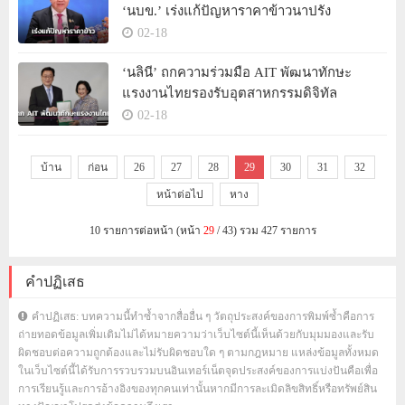
‘นบข.’ เร่งแก้ปัญหาราคาข้าวนาปรัง
02-18
‘นลินี’ ถกความร่วมมือ AIT พัฒนาทักษะ
แรงงานไทยรองรับอุตสาหกรรมดิจิทัล
02-18
บ้าน
ก่อน
26
27
28
29
30
31
32
หน้าต่อไป
หาง
10 รายการต่อหน้า (หน้า
29
/ 43) รวม 427 รายการ
คำปฏิเสธ
คำปฏิเสธ: บทความนี้ทำซ้ำจากสื่ออื่น ๆ วัตถุประสงค์ของการพิมพ์ซ้ำคือการ
ถ่ายทอดข้อมูลเพิ่มเติมไม่ได้หมายความว่าเว็บไซต์นี้เห็นด้วยกับมุมมองและรับ
ผิดชอบต่อความถูกต้องและไม่รับผิดชอบใด ๆ ตามกฎหมาย แหล่งข้อมูลทั้งหมด
ในเว็บไซต์นี้ได้รับการรวบรวมบนอินเทอร์เน็ตจุดประสงค์ของการแบ่งปันคือเพื่อ
การเรียนรู้และการอ้างอิงของทุกคนเท่านั้นหากมีการละเมิดลิขสิทธิ์หรือทรัพย์สิน