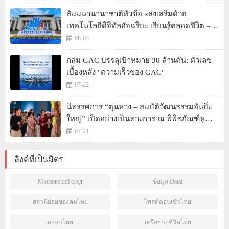
Learning" Convenes
สัมมนานานาชาติหัวข้อ «ส่งเสริมด้วย
เทคโนโลยีดิจิทัลอัจฉริยะ เรียนรู้ตลอดชีวิต –
สร้างระบบนิเวศใหม่แห่งการเรียนรู้ตลอดชีวิต
08-03
ของมนุษย์» จัดขึ้น
กลุ่ม GAC บรรลุเป้าหมาย 30 ล้านคัน: ตัวเลข
เบื้องหลัง "ความเร็วของ GAC"
07-22
นิทรรศการ “ตุนหวง – สมบัติวัฒนธรรมอันยิ่ง
ใหญ่” เปิดอย่างเป็นทางการ ณ พิพิธภัณฑ์หู
หนาน
07-21
ลิงค์ที่เป็นมิตร
Московский след
ข้อมูล Datai
สถานีย่อยของคนไทย
โพสต์ตอนเช้าไทย
ภาษาไทย
เครือข่ายชีวิตไทย