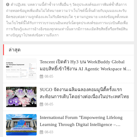
คำปฏิเสธ: บทความนี้ทำซ้ำจากสื่ออื่น ๆ วัตถุประสงค์ของการพิมพ์ซ้ำคือการ
ถ่ายทอดข้อมูลเพิ่มเติมไม่ได้หมายความว่าเว็บไซต์นี้เห็นด้วยกับมุมมองและรับ
ผิดชอบต่อความถูกต้องและไม่รับผิดชอบใด ๆ ตามกฎหมาย แหล่งข้อมูลทั้งหมด
ในเว็บไซต์นี้ได้รับการรวบรวมบนอินเทอร์เน็ตจุดประสงค์ของการแบ่งปันคือเพื่อ
การเรียนรู้และการอ้างอิงของทุกคนเท่านั้นหากมีการละเมิดลิขสิทธิ์หรือทรัพย์สิน
ทางปัญญาโปรดส่งข้อความถึงเรา
ล่าสุด
Tencent เปิดตัว Hy3 บน WorkBuddy Global
มอบสิทธิ์เข้าใช้งาน AI Agentic Workspace ฟรี
ตลอดเดือนสิงหาคม
08-05
SUGO จัดงานเฉลิมฉลองคอมมูนิตี้ครั้งแรก
สะท้อนการเติบโตอย่างต่อเนื่องในประเทศไทย
08-05
International Forum "Empowering Lifelong
Learning Through Digital Intelligence –
Building a New Ecosystem for Human Lifelong
08-03