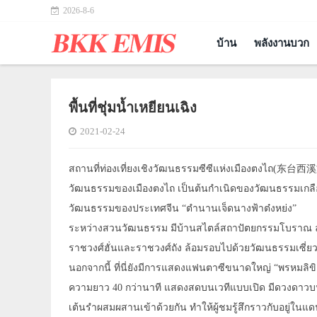
2026-8-6
บ้าน
พลังงานบวก
พื้นที่ชุ่มน้ำเหยียนเฉิง
2021-02-24
สถานที่ท่องเที่ยงเชิงวัฒนธรรมซีซีแห่งเมืองตงไถ(东台西溪
วัฒนธรรมของเมืองตงไถ เป็นต้นกำเนิดของวัฒนธรรมเกล
วัฒนธรรมของประเทศจีน “ตำนานเจ็ดนางฟ้าต๋งหย่ง”
ระหว่างสวนวัฒนธรรม มีบ้านสไตล์สถาปัตยกรรมโบราณ ล
ราชวงศ์ฮั่นและราชวงศ์ถัง ล้อมรอบไปด้วยวัฒนธรรมเซี
นอกจากนี้ ที่นี่ยังมีการแสดงแฟนตาซีขนาดใหญ่ “พรหมลิ
ความยาว 40 กว่านาที แสดงสดบนเวทีแบบเปิด มีดวงดาวบนท
เต้นรำผสมผสานเข้าด้วยกัน ทำให้ผู้ชมรู้สึกราวกับอยู่ในแ