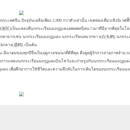
ศจีน ปัจจุบันเหลือเพียง 2,000 กว่าตัวเท่านั้น เขตท่องเที่ยวเชิงนิเวศพื้นท
็นแหล่งที่นกกระเรียนมงกุฎแดงอพยพหนีหนาวมาที่นี่มากที่สุดในโล
ี่อยู่ของนกหายากเช่น นกกระเรียนมงกุฎแดง นกกระเรียนหมวกขาว(白头鹤) นกก
ยกลาง(遗鸥) เป็นต้น
มีนาคมของทุกปีจึงเป็นฤดูกาลชมนกที่ดีที่สุด ดึงดูดผู้รักการถ่ายภาพจำนว
จกรรมการแสดงนกกระเรียนมงกุฎแดงบินโชว์และถ่ายรูปกับนกกระเรียนมงกุฎแดง
กุฎแดง เพื่อศึกษาการใช้ชีวิตและความลึกลับในการเติบโตของนกกระเรียนมง