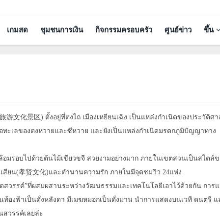
เกมสด
ชุมชนการเงิน
กิจกรรมครอบครัว
ศูนย์ข่าว
ขึ้น
旅游文化景区) ตั้งอยู่ที่ตงไถ เมืองเหยียนเฉิง เป็นแหล่งกำเนิดของประวัติศ
ือทะเลของตงหวายและซีหวาย และยังเป็นแหล่งกำเนิดมรดกภูมิปัญญาทาง
้อมรอบไปด้วยต้นไม้เขียวขจี สวยงามอย่างมาก ภายในเขตสวนเป็นสไตล์ข
่ยวเสียน(孝贤文化)และตำนานความรัก ภายในมีจุดชมวิว 24แห่ง
ขิตสวรรค์”ที่ผสมผสานระหว่างวัฒนธรรมและเทคโนโลยีเอาไว้ด้วยกัน การแ
้องฟ้าเป็นดั่งหลังดา มีเมฆหมอกเป็นดั่งม่าน นำการแสดงบนเวที ดนตรี 
ดนสวรรค์เลยล่ะ