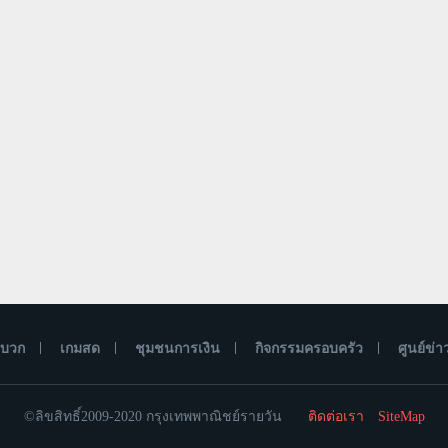
นบวก
เกมสด
ชุมชนการเงิน
กิจกรรมครอบครัว
ศูนย์ข่า
©ลิขสิทธิ์2009-2020 กรุงเทพพาณิชย์รายวัน
ติดต่อเรา
SiteMap