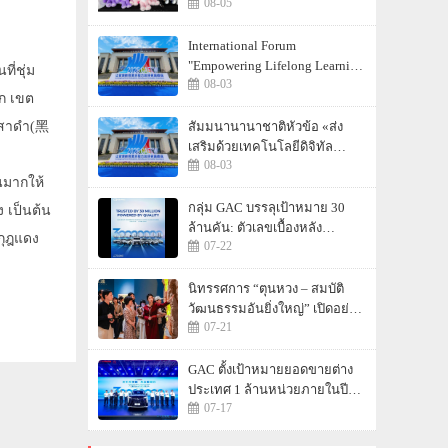
08-05
อย่างต่อเนื่องในประเทศไทย
International Forum
"Empowering Lifelong Learning
ี่ชุ่ม
08-03
Through Digital Intelligence –
ก เขต
Building a New Ecosystem for
Human Lifelong Learning"
ระสาดำ(黑
สัมมนานานาชาติหัวข้อ «ส่ง
Convenes
เสริมด้วยเทคโนโลยีดิจิทัล
08-03
อัจฉริยะ เรียนรู้ตลอดชีวิต –
นมากให้
สร้างระบบนิเวศใหม่แห่งการ
เรียนรู้ตลอดชีวิตของมนุษย์» จัด
กลุ่ม GAC บรรลุเป้าหมาย 30
 เป็นต้น
ขึ้น
ล้านคัน: ตัวเลขเบื้องหลัง
กุฎแดง
07-22
"ความเร็วของ GAC"
นิทรรศการ “ตุนหวง – สมบัติ
วัฒนธรรมอันยิ่งใหญ่” เปิดอย่าง
07-21
เป็นทางการ ณ พิพิธภัณฑ์หู
หนาน
GAC ตั้งเป้าหมายยอดขายต่าง
ประเทศ 1 ล้านหน่วยภายในปี
07-17
2030 หลังทำสถิติสูงสุดเป็น
ประวัติการณ์