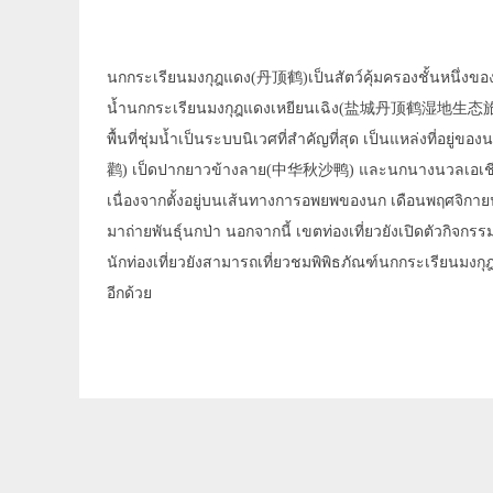
นกกระเรียนมงกุฎแดง(丹顶鹤)เป็นสัตว์คุ้มครองชั้นหนึ่งของประเท
น้ำนกกระเรียนมงกุฎแดงเหยียนเฉิง(盐城丹顶鹤湿地生态旅游区)เป
พื้นที่ชุ่มน้ำเป็นระบบนิเวศที่สำคัญที่สุด เป็นแหล่งท
鹳) เป็ดปากยาวข้างลาย(中华秋沙鸭) และนกนางนวลเอเชี
เนื่องจากตั้งอยู่บนเส้นทางการอพยพของนก เดือนพฤศจิกายน-
มาถ่ายพันธุ์นกป่า นอกจากนี้ เขตท่องเที่ยวยังเปิดตัวกิ
นักท่องเที่ยวยังสามารถเที่ยวชมพิพิธภัณฑ์นกกระเรียนมง
อีกด้วย