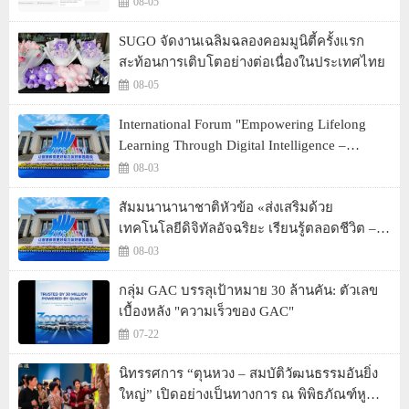
ตลอดเดือนสิงหาคม
08-05
SUGO จัดงานเฉลิมฉลองคอมมูนิตี้ครั้งแรก
สะท้อนการเติบโตอย่างต่อเนื่องในประเทศไทย
08-05
International Forum "Empowering Lifelong
Learning Through Digital Intelligence –
Building a New Ecosystem for Human Lifelong
08-03
Learning" Convenes
สัมมนานานาชาติหัวข้อ «ส่งเสริมด้วย
เทคโนโลยีดิจิทัลอัจฉริยะ เรียนรู้ตลอดชีวิต –
สร้างระบบนิเวศใหม่แห่งการเรียนรู้ตลอดชีวิต
08-03
ของมนุษย์» จัดขึ้น
กลุ่ม GAC บรรลุเป้าหมาย 30 ล้านคัน: ตัวเลข
เบื้องหลัง "ความเร็วของ GAC"
07-22
นิทรรศการ “ตุนหวง – สมบัติวัฒนธรรมอันยิ่ง
ใหญ่” เปิดอย่างเป็นทางการ ณ พิพิธภัณฑ์หู