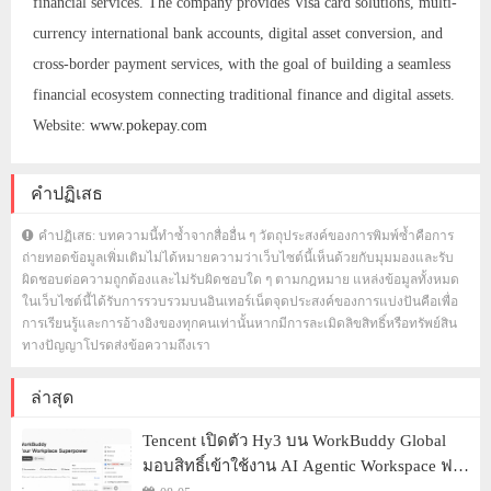
financial services. The company provides Visa card solutions, multi-
currency international bank accounts, digital asset conversion, and
cross-border payment services, with the goal of building a seamless
financial ecosystem connecting traditional finance and digital assets.
Website:
www.pokepay.com
คำปฏิเสธ
คำปฏิเสธ: บทความนี้ทำซ้ำจากสื่ออื่น ๆ วัตถุประสงค์ของการพิมพ์ซ้ำคือการ
ถ่ายทอดข้อมูลเพิ่มเติมไม่ได้หมายความว่าเว็บไซต์นี้เห็นด้วยกับมุมมองและรับ
ผิดชอบต่อความถูกต้องและไม่รับผิดชอบใด ๆ ตามกฎหมาย แหล่งข้อมูลทั้งหมด
ในเว็บไซต์นี้ได้รับการรวบรวมบนอินเทอร์เน็ตจุดประสงค์ของการแบ่งปันคือเพื่อ
การเรียนรู้และการอ้างอิงของทุกคนเท่านั้นหากมีการละเมิดลิขสิทธิ์หรือทรัพย์สิน
ทางปัญญาโปรดส่งข้อความถึงเรา
ล่าสุด
Tencent เปิดตัว Hy3 บน WorkBuddy Global
มอบสิทธิ์เข้าใช้งาน AI Agentic Workspace ฟรี