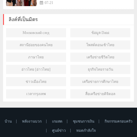
หนาน
07-21
ลิงค์ที่เป็นมิตร
Московский след
ข้อมูล Datai
สถานีย่อยของคนไทย
โพสต์ตอนเช้าไทย
ภาษาไทย
เครือข่ายชีวิตไทย
อ่าวไทย [อ่าวไทย]
ธุรกิจไทยรายวัน
ข่าวเมืองไทย
เครือข่ายการศึกษาไทย
เวลากรุงเทพ
สื่อเครือข่ายดิจิตอล
บ้าน
พลังงานบวก
เกมสด
ชุมชนการเงิน
กิจกรรมครอบครัว
ศูนย์ข่าว
หมดกำลังใจ